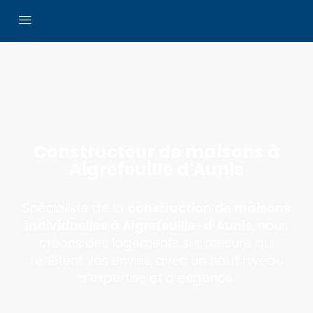
Constructeur de maisons à
Aigrefeuille d'Aunis
Spécialiste de la
construction de maisons
individuelles à Aigrefeuille-d’Aunis
, nous
créons des logements sur mesure qui
reflètent vos envies, avec un haut niveau
d’expertise et d’exigence.